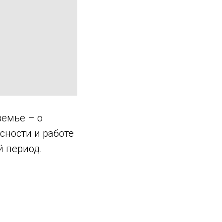
земье – о
сности и работе
 период.