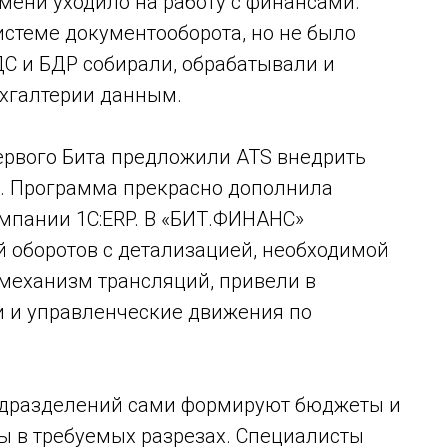
мени уходило на работу с финансами.
истеме документооборота, но не было
С и БДР собирали, обрабатывали и
ухгалтерии данным.
рвого Бита предложили ATS внедрить
. Программа прекрасно дополнила
мпании 1С:ERP. В «БИТ.ФИНАНС»
й оборотов с детализацией, необходимой
 механизм трансляций, привели в
и и управленческие движения по
подразделений сами формируют бюджеты и
ы в требуемых разрезах. Специалисты